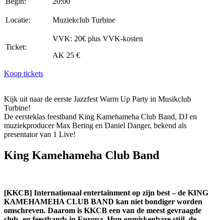
Begin:
20:00
Locatie:
Muziekclub Turbine
VVK: 20€ plus VVK-kosten
Ticket:
AK 25 €
Koop tickets
Kijk uit naar de eerste Jazzfest Warm Up Party in Musikclub
Turbine!
De eersteklas feestband King Kamehameha Club Band, DJ en
muziekproducer Max Bering en Daniel Danger, bekend als
presentator van 1 Live!
King Kamehameha Club Band
[KKCB] Internationaal entertainment op zijn best – de KING
KAMEHAMEHA CLUB BAND kan niet bondiger worden
omschreven. Daarom is KKCB een van de meest gevraagde
club- en feestbands in Europa. Hun onmiskenbare stijl, de