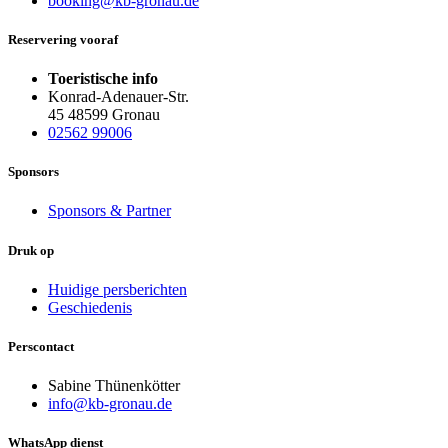
booking@kb-gronau.de
Reservering vooraf
Toeristische info
Konrad-Adenauer-Str.
45 48599 Gronau
02562 99006
Sponsors
Sponsors & Partner
Druk op
Huidige persberichten
Geschiedenis
Perscontact
Sabine Thünenkötter
info@kb-gronau.de
WhatsApp dienst